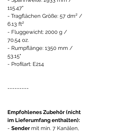
115.47"
- Tragflächen Größe: 57 dm² /
6.13 ft²
- Fluggewicht: 2000 g /
70.54 oz.
- Rumpflänge: 1350 mm /
53.15"
- Profilart: E214
---------
Empfohlenes Zubehör (nicht
im Lieferumfang enthalten):
-
Sender
mit min. 7 Kanälen,