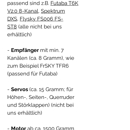
passend sind z.B.
Futaba T6K
V2.0 8-Kanal
,
Spektrum
DXS
,
Flysky FS006 FS-
ST8
(alle nicht bei uns
erhältlich)
-
Empfänger
mit min. 7
Kanälen (ca. 8 Gramm), wie
zum Beispiel FrSKY TFR6
(passend für Futaba)
-
Servos
(ca. 15 Gramm; für
Höhen-, Seiten-, Querruder
und Störklappen) (nicht bei
uns erhältlich)
-
Motor
ab ca. 1500 Gramm